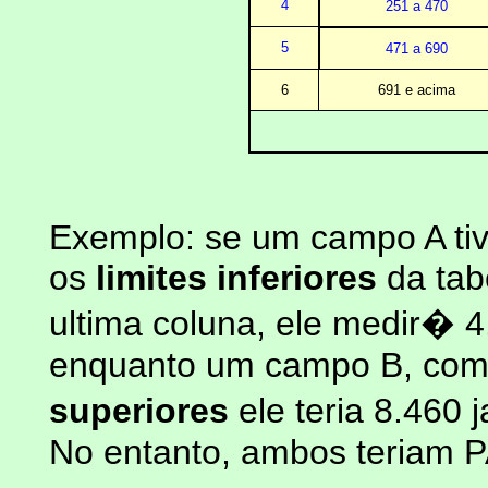
4
251 a 470
5
471 a 690
6
691 e acima
Exemplo: se um campo A tiv
os
limites inferiores
da tab
ultima coluna, ele medir� 4
enquanto um campo B, com
superiores
ele teria 8.460 j
No entanto, ambos teriam 