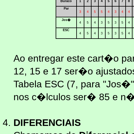
Buraco
1
2
3
4
5
6
7
8
Par
3
4
5
5
4
3
4
4
Jos�
4
5
4
3
5
3
5
4
ESC
4
5
4
3
5
3
5
4
Ao entregar este cart�o par
12, 15 e 17 ser�o ajustados
Tabela ESC (7, para "Jos�"
nos c�lculos ser� 85 e n�
DIFERENCIAIS