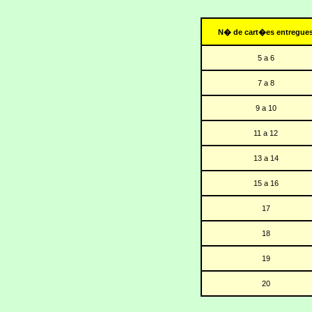
N� de cart�es entregue
5 a 6
7 a 8
9 a 10
11 a 12
13 a 14
15 a 16
17
18
19
20