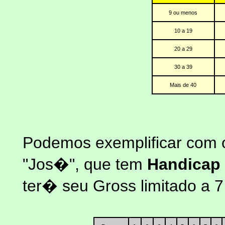
9 ou menos
10 a 19
20 a 29
30 a 39
Mais de 40
Podemos exemplificar com o
"Jos�", que tem
Handicap
ter� seu Gross limitado a 7