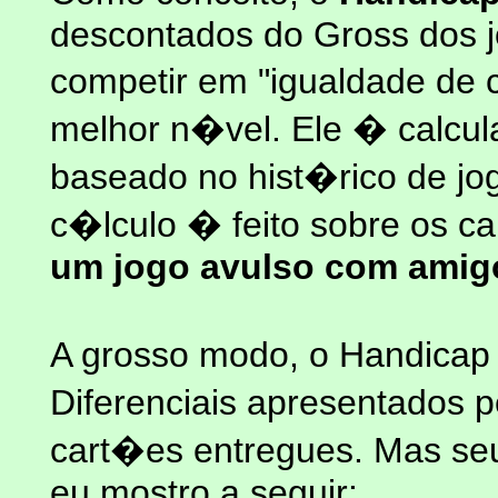
descontados do Gross dos 
competir em "igualdade de 
melhor n�vel. Ele � calcu
baseado no hist�rico de jo
c�lculo � feito sobre os c
um jogo avulso com amig
A grosso modo, o Handica
Diferenciais apresentados p
cart�es entregues. Mas seu
eu mostro a seguir: