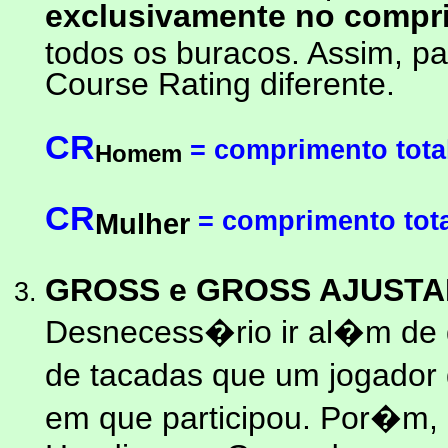
exclusivamente
no compr
todos os buracos. Assim, p
Course Rating diferente.
CR
= comprimento total
Homem
CR
= comprimento tota
Mulher
GROSS e GROSS AJUST
Desnecess�rio ir al�m de 
de tacadas que um jogador
em que participou. Por�m, 