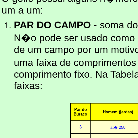
um a um:
PAR DO CAMPO
- soma do
N�o pode ser usado como �n
de um campo por um motivo
uma faixa de comprimentos
comprimento fixo. Na Tabela
faixas:
Par do
Homem (jardas)
Buraco
3
at� 250