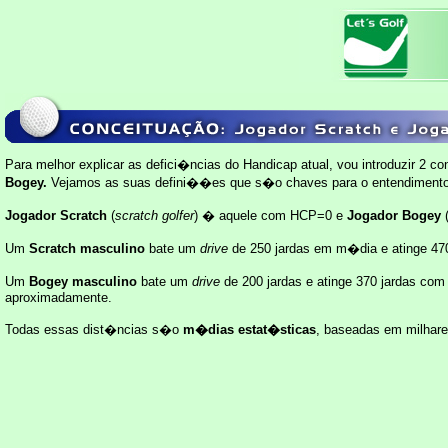
Para melhor explicar as defici�ncias do Handicap atual, vou introduzir 2 c
Bogey.
Vejamos as suas defini��es que s�o chaves para o entendimento
Jogador Scratch
(
scratch golfer
) � aquele com HCP=0 e
Jogador Bogey
Um
Scratch
masculino
bate um
drive
de 250 jardas em m�dia e atinge 47
Um
Bogey
masculino
bate um
drive
de 200 jardas e atinge 370 jardas co
aproximadamente.
Todas essas dist�ncias s�o
m�dias estat�sticas
, baseadas em milhare