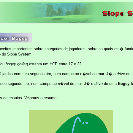
onceitos importantes sobre categorias de jogadores, sobre as quais est� fun
 do Slope System.
(ou
bogey golfer
) ostenta um HCP entre 17 e 22.
0 jardas com seu segundo tiro, num campo ao n�vel do mar. J� o
drive
de 
m seu segundo tiro, num campo ao n�vel do mar. J� o
drive
de uma
Bogey f
s de ensaios. Vejamos o resumo: