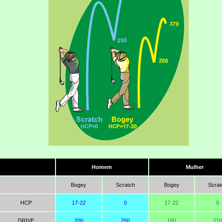
Homem
Mulher
Bogey
Scratch
Bogey
Scrat
HCP
17-22
0
17-22
0
DRIVE
200
250
150
210