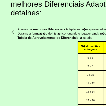
melhores Diferenciais Adapt
detalhes:
Apenas os
melhores Diferenciais
Adaptados s�o aproveitados,
a)
Durante a forma��o de hist�rico, quando o jogador ainda n�o
Tabela de Aproveitamento de Diferenciais
� usada:
N� de cart�es
entregues
5 a 6
7 a 8
9 a 10
11 a 12
13 a 14
15 a 16