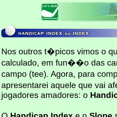
Nos outros t�picos vimos o q
calculado, em fun��o das car
campo (tee). Agora, para com
apresentarei aquele que vai a
jogadores amadores: o
Handic
O
Handicap Index
e o
Slope
s