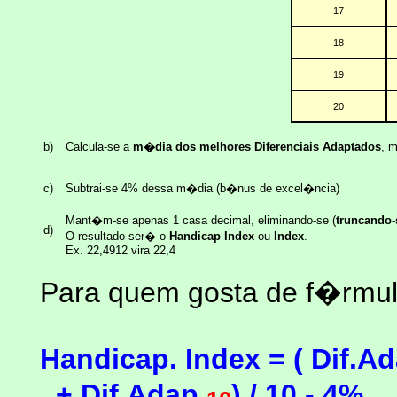
17
18
19
20
b)
Calcula-se a
m�dia dos
melhores
Diferenciais Adaptados
, 
c)
Subtrai-se 4% dessa m�dia (b�nus de excel�ncia)
Mant�m-se apenas 1 casa decimal, eliminando-se (
truncando-
d)
O resultado ser� o
Handicap Index
ou
Index
.
Ex. 22,4912 vira 22,4
Para quem gosta de f�rmula
Handicap. Index = ( Dif.Ad
. + Dif.Adap.
) / 10 - 4%