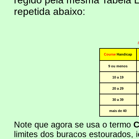
regido pela mesma Tabela E
repetida abaixo:
Course
Handicap
9 ou menos
10 a 19
20 a 29
30 a 39
mais de 40
Note que agora se usa o termo
C
limites dos buracos estourados,