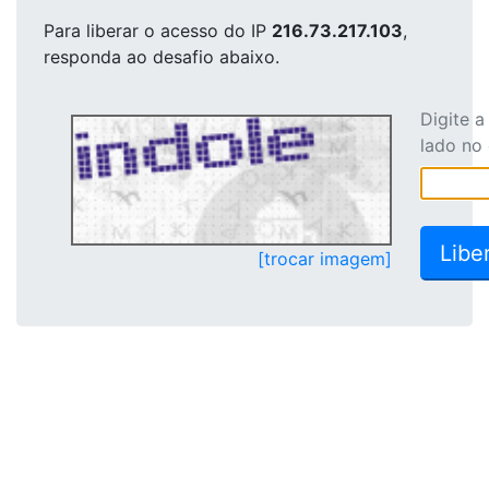
Para liberar o acesso
do IP
216.73.217.103
,
responda ao desafio abaixo.
Digite 
lado no
[trocar imagem]